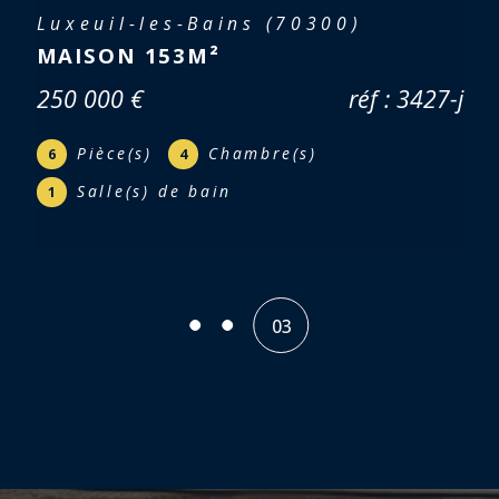
Ternuay-Melay-et-Saint-Hilaire
(70270)
FERME 133M² - TERNUAY MELAY
(70270)
réf : 3357-c
Pièce(s)
Chambre(s)
5
3
01