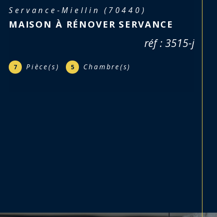
Lure (70200)
MAISON 194M² LURE
269 000 €
réf : 3383-j
Pièce(s)
Chambre(s)
6
4
Salle(s) de bain
1