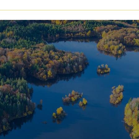
voir les
144
annonces
uer
Estimer
BUDGET
nnée
immo pro