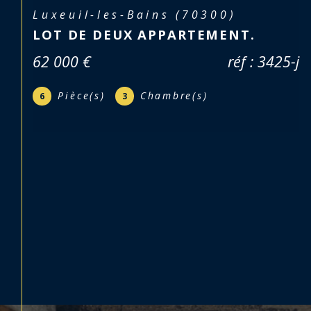
Mélisey (70270)
APPARTEMENT F5 AVEC JARDIN
66 950 €
réf : 3365
Pièce(s)
Chambre(s)
5
4