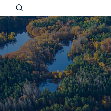
Acheter
Lo
de l'ancien
TYPE DE BIEN
de l'ancien
à l'a
de l'