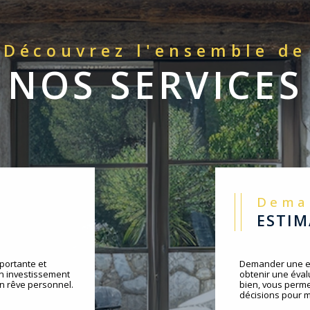
Découvrez l'ensemble de
NOS SERVICES
Dem
ESTI
portante et
Demander une es
un investissement
obtenir une évalu
un rêve personnel.
bien, vous perme
décisions pour m