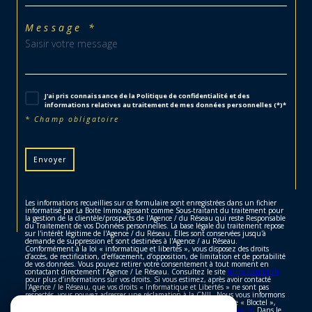
Message *
J'ai pris connaissance de la Politique de confidentialité et des
informations relatives au traitement de mes données personnelles (*)*
* Champ obligatoire
Envoyer
Les informations recueillies sur ce formulaire sont enregistrées dans un fichier
informatisé par La Boite Immo agissant comme Sous-traitant du traitement pour
la gestion de la clientèle/prospects de l'Agence / du Réseau qui reste Responsable
du Traitement de vos Données personnelles. La base légale du traitement repose
sur l'intérêt légitime de l'Agence / du Réseau. Elles sont conservées jusqu'à
demande de suppression et sont destinées à l'Agence / au Réseau.
Conformément à la loi « informatique et libertés », vous disposez des droits
d’accès, de rectification, d’effacement, d’opposition, de limitation et de portabilité
de vos données. Vous pouvez retirer votre consentement à tout moment en
contactant directement l’Agence / Le Réseau. Consultez le site
https://cnil.fr/fr
pour plus d’informations sur vos droits. Si vous estimez, après avoir contacté
l'Agence / le Réseau, que vos droits « Informatique et Libertés » ne sont pas
respectés, vous pouvez adresser une réclamation à la CNIL. Nous vous informons
de l’existence de la liste d'opposition au démarchage téléphonique « Bloctel »,
sur laquelle vous pouvez vous inscrire ici :
https://www.bloctel.gouv.fr
. Dans le