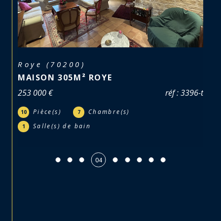
Roye (70200)
MAISON 305M² ROYE
253 000 €
réf : 3396-t
Pièce(s)
Chambre(s)
10
7
Salle(s) de bain
1
05