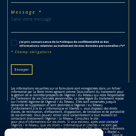
Message *
J'ai pris connaissance de la Politique de confidentialité et des
informations relatives au traitement de mes données personnelles (*)*
* Champ obligatoire
Envoyer
Les informations recueillies sur ce formulaire sont enregistrées dans un fichier
informatisé par La Boite Immo agissant comme Sous-traitant du traitement pour
la gestion de la clientèle/prospects de l'Agence / du Réseau qui reste Responsable
du Traitement de vos Données personnelles. La base légale du traitement repose
sur l'intérêt légitime de l'Agence / du Réseau. Elles sont conservées jusqu'à
demande de suppression et sont destinées à l'Agence / au Réseau.
Conformément à la loi « informatique et libertés », vous disposez des droits
d’accès, de rectification, d’effacement, d’opposition, de limitation et de portabilité
de vos données. Vous pouvez retirer votre consentement à tout moment en
contactant directement l’Agence / Le Réseau. Consultez le site
https://cnil.fr/fr
pour plus d’informations sur vos droits. Si vous estimez, après avoir contacté
l'Agence / le Réseau, que vos droits « Informatique et Libertés » ne sont pas
respectés, vous pouvez adresser une réclamation à la CNIL. Nous vous informons
de l’existence de la liste d'opposition au démarchage téléphonique « Bloctel »,
sur laquelle vous pouvez vous inscrire ici :
https://www.bloctel.gouv.fr
. Dans le