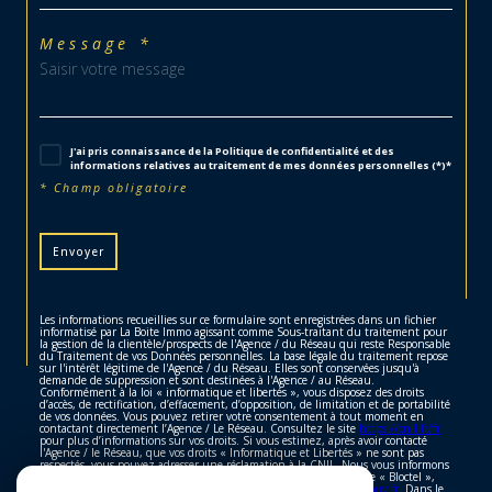
Message *
J'ai pris connaissance de la Politique de confidentialité et des
informations relatives au traitement de mes données personnelles (*)*
* Champ obligatoire
Envoyer
Les informations recueillies sur ce formulaire sont enregistrées dans un fichier
informatisé par La Boite Immo agissant comme Sous-traitant du traitement pour
la gestion de la clientèle/prospects de l'Agence / du Réseau qui reste Responsable
du Traitement de vos Données personnelles. La base légale du traitement repose
sur l'intérêt légitime de l'Agence / du Réseau. Elles sont conservées jusqu'à
demande de suppression et sont destinées à l'Agence / au Réseau.
Conformément à la loi « informatique et libertés », vous disposez des droits
d’accès, de rectification, d’effacement, d’opposition, de limitation et de portabilité
de vos données. Vous pouvez retirer votre consentement à tout moment en
contactant directement l’Agence / Le Réseau. Consultez le site
https://cnil.fr/fr
pour plus d’informations sur vos droits. Si vous estimez, après avoir contacté
l'Agence / le Réseau, que vos droits « Informatique et Libertés » ne sont pas
respectés, vous pouvez adresser une réclamation à la CNIL. Nous vous informons
de l’existence de la liste d'opposition au démarchage téléphonique « Bloctel »,
sur laquelle vous pouvez vous inscrire ici :
https://www.bloctel.gouv.fr
. Dans le