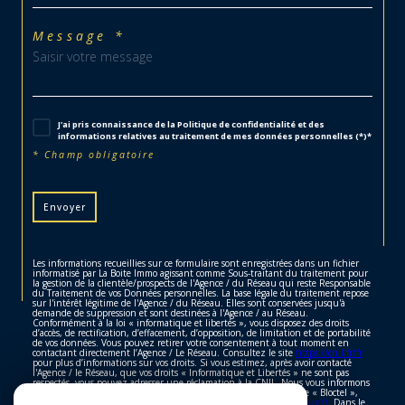
Message *
J'ai pris connaissance de la Politique de confidentialité et des
informations relatives au traitement de mes données personnelles (*)*
* Champ obligatoire
Envoyer
Les informations recueillies sur ce formulaire sont enregistrées dans un fichier
informatisé par La Boite Immo agissant comme Sous-traitant du traitement pour
la gestion de la clientèle/prospects de l'Agence / du Réseau qui reste Responsable
du Traitement de vos Données personnelles. La base légale du traitement repose
sur l'intérêt légitime de l'Agence / du Réseau. Elles sont conservées jusqu'à
demande de suppression et sont destinées à l'Agence / au Réseau.
Conformément à la loi « informatique et libertés », vous disposez des droits
d’accès, de rectification, d’effacement, d’opposition, de limitation et de portabilité
de vos données. Vous pouvez retirer votre consentement à tout moment en
contactant directement l’Agence / Le Réseau. Consultez le site
https://cnil.fr/fr
pour plus d’informations sur vos droits. Si vous estimez, après avoir contacté
l'Agence / le Réseau, que vos droits « Informatique et Libertés » ne sont pas
respectés, vous pouvez adresser une réclamation à la CNIL. Nous vous informons
de l’existence de la liste d'opposition au démarchage téléphonique « Bloctel »,
sur laquelle vous pouvez vous inscrire ici :
https://www.bloctel.gouv.fr
. Dans le