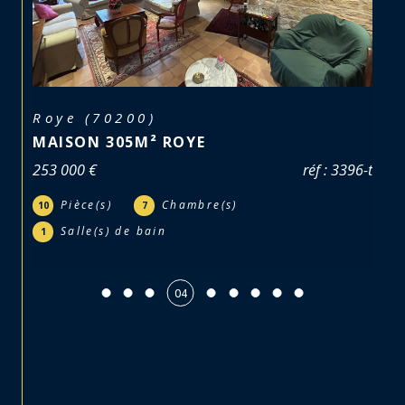
Roye (70200)
L
MAISON 305M² ROYE
MA
BA
253 000 €
réf : 3396-t
25 
Pièce(s)
Chambre(s)
10
7
3
Salle(s) de bain
1
05