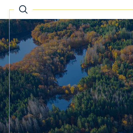
Acheter
Lo
de l'ancien
TYPE DE BIEN
de l'ancien
à l'a
de l'