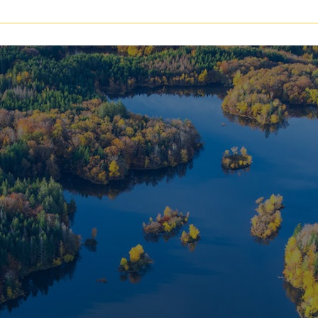
voir les
145
annonces
uer
Estimer
BUDGET
nnée
immo pro