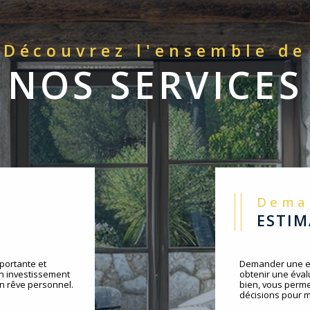
Découvrez l'ensemble de
NOS SERVICES
Dem
ESTI
portante et
Demander une es
un investissement
obtenir une évalu
un rêve personnel.
bien, vous perme
décisions pour m