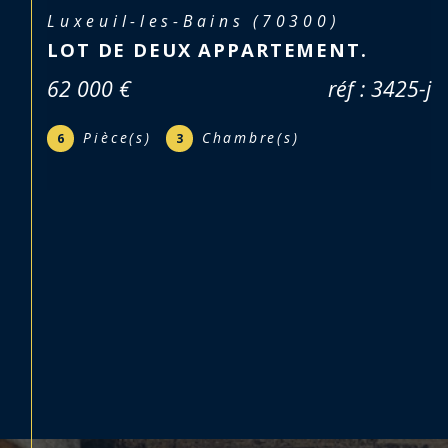
Mélisey (70270)
APPARTEMENT F5 AVEC JARDIN
66 950 €
réf : 3365
Pièce(s)
Chambre(s)
5
4