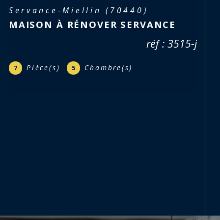
Lure (70200)
MAISON 194M² LURE
269 000 €
réf : 3383-j
Pièce(s)
Chambre(s)
6
4
Salle(s) de bain
1