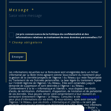
Message *
J'ai pris connaissance de la Politique de confidentialité et des
informations relatives au traitement de mes données personnelles (*)*
* Champ obligatoire
Envoyer
Les informations recueillies sur ce formulaire sont enregistrées dans un fichier
informatisé par La Boite Immo agissant comme Sous-traitant du traitement pour
la gestion de la clientèle/prospects de l'Agence / du Réseau qui reste Responsable
du Traitement de vos Données personnelles. La base légale du traitement repose
sur l'intérêt légitime de l'Agence / du Réseau. Elles sont conservées jusqu'à
demande de suppression et sont destinées à l'Agence / au Réseau.
Conformément à la loi « informatique et libertés », vous disposez des droits
d’accès, de rectification, d’effacement, d’opposition, de limitation et de portabilité
de vos données. Vous pouvez retirer votre consentement à tout moment en
contactant directement l’Agence / Le Réseau. Consultez le site
https://cnil.fr/fr
pour plus d’informations sur vos droits. Si vous estimez, après avoir contacté
l'Agence / le Réseau, que vos droits « Informatique et Libertés » ne sont pas
respectés, vous pouvez adresser une réclamation à la CNIL. Nous vous informons
de l’existence de la liste d'opposition au démarchage téléphonique « Bloctel »,
sur laquelle vous pouvez vous inscrire ici :
https://www.bloctel.gouv.fr
. Dans le