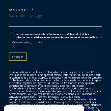
Message *
J'ai pris connaissance de la Politique de confidentialité et des
informations relatives au traitement de mes données personnelles (*)*
* Champ obligatoire
Envoyer
Les informations recueillies sur ce formulaire sont enregistrées dans un fichier
informatisé par La Boite Immo agissant comme Sous-traitant du traitement pour
la gestion de la clientèle/prospects de l'Agence / du Réseau qui reste Responsable
du Traitement de vos Données personnelles. La base légale du traitement repose
sur l'intérêt légitime de l'Agence / du Réseau. Elles sont conservées jusqu'à
demande de suppression et sont destinées à l'Agence / au Réseau.
Conformément à la loi « informatique et libertés », vous disposez des droits
d’accès, de rectification, d’effacement, d’opposition, de limitation et de portabilité
de vos données. Vous pouvez retirer votre consentement à tout moment en
contactant directement l’Agence / Le Réseau. Consultez le site
https://cnil.fr/fr
pour plus d’informations sur vos droits. Si vous estimez, après avoir contacté
l'Agence / le Réseau, que vos droits « Informatique et Libertés » ne sont pas
respectés, vous pouvez adresser une réclamation à la CNIL. Nous vous informons
de l’existence de la liste d'opposition au démarchage téléphonique « Bloctel »,
sur laquelle vous pouvez vous inscrire ici :
https://www.bloctel.gouv.fr
. Dans le