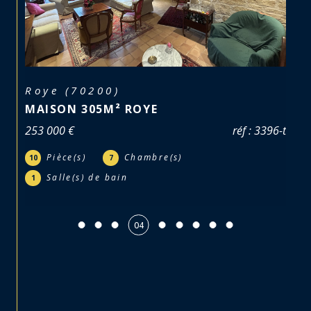
Roye (70200)
MAISON 305M² ROYE
253 000 €
réf : 3396-t
Pièce(s)
Chambre(s)
10
7
Salle(s) de bain
1
04